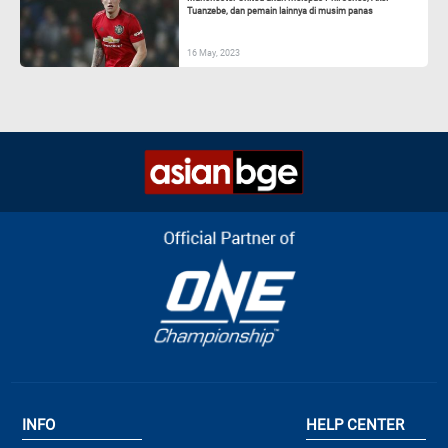
Tuanzebe, dan pemain lainnya di musim panas
16 May, 2023
INFO
HELP CENTER