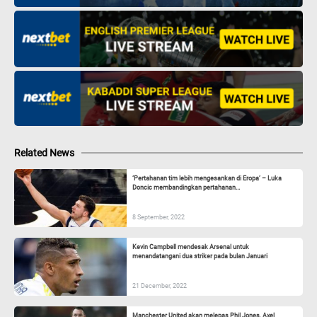
Related News
‘Pertahanan tim lebih mengesankan di Eropa’ – Luka
Doncic membandingkan pertahanan...
8 September, 2022
Kevin Campbell mendesak Arsenal untuk
menandatangani dua striker pada bulan Januari
21 December, 2022
Manchester United akan melepas Phil Jones, Axel