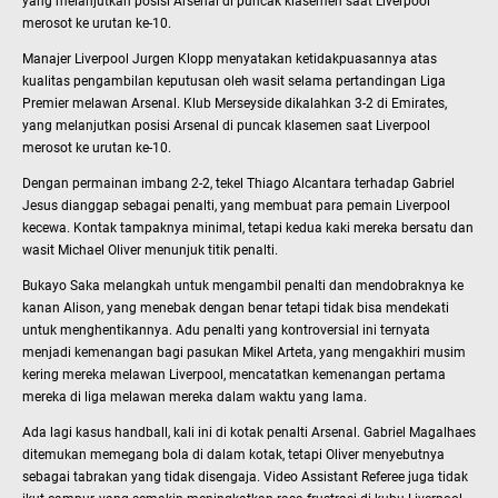
yang melanjutkan posisi Arsenal di puncak klasemen saat Liverpool
merosot ke urutan ke-10.
Manajer Liverpool Jurgen Klopp menyatakan ketidakpuasannya atas
kualitas pengambilan keputusan oleh wasit selama pertandingan Liga
Premier melawan Arsenal. Klub Merseyside dikalahkan 3-2 di Emirates,
yang melanjutkan posisi Arsenal di puncak klasemen saat Liverpool
merosot ke urutan ke-10.
Dengan permainan imbang 2-2, tekel Thiago Alcantara terhadap Gabriel
Jesus dianggap sebagai penalti, yang membuat para pemain Liverpool
kecewa. Kontak tampaknya minimal, tetapi kedua kaki mereka bersatu dan
wasit Michael Oliver menunjuk titik penalti.
Bukayo Saka melangkah untuk mengambil penalti dan mendobraknya ke
kanan Alison, yang menebak dengan benar tetapi tidak bisa mendekati
untuk menghentikannya. Adu penalti yang kontroversial ini ternyata
menjadi kemenangan bagi pasukan Mikel Arteta, yang mengakhiri musim
kering mereka melawan Liverpool, mencatatkan kemenangan pertama
mereka di liga melawan mereka dalam waktu yang lama.
Ada lagi kasus handball, kali ini di kotak penalti Arsenal. Gabriel Magalhaes
ditemukan memegang bola di dalam kotak, tetapi Oliver menyebutnya
sebagai tabrakan yang tidak disengaja. Video Assistant Referee juga tidak