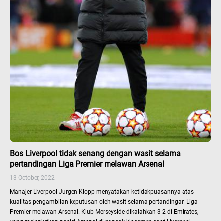
Bos Liverpool tidak senang dengan wasit selama
pertandingan Liga Premier melawan Arsenal
13 October, 2022
Manajer Liverpool Jurgen Klopp menyatakan ketidakpuasannya atas
kualitas pengambilan keputusan oleh wasit selama pertandingan Liga
Premier melawan Arsenal. Klub Merseyside dikalahkan 3-2 di Emirates,