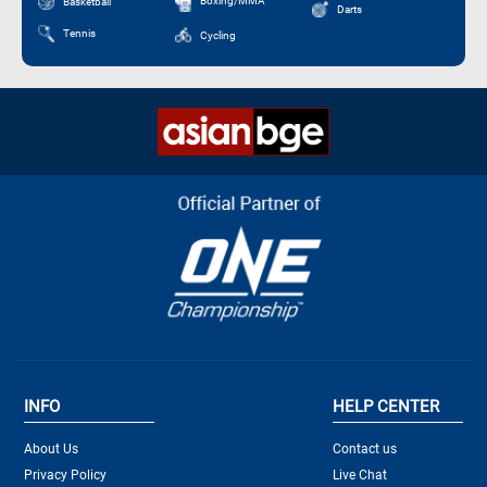
Boxing/MMA
Basketball
Darts
Tennis
Cycling
INFO
HELP CENTER
About Us
Contact us
Privacy Policy
Live Chat