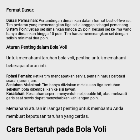
Format Dasar:
Durasi Permainan:
Pertandingan dimainkan dalam format best-of-five set.
Tim pertama yang memenangkan tiga set dianggap sebagai pemenang.
Sistem Poin:
Setiap set dimainkan hingga 25 poin, kecuali set kelima yang
hanya dimainkan hingga 15 poin. Tim harus memenangkan set dengan
selisih minimal dua poin.
Aturan Penting dalam Bola Voli
Untuk memahami taruhan bola voli, penting untuk memahami
beberapa aturan inti:
Rotasi Pemain:
Ketika tim mendapatkan servis, pemain harus berotasi
searah jarum jam.
Sentuhan Maksimal:
Tim hanya diizinkan melakukan tiga sentuhan
sebelum bola dikembalikan ke sisi lawan.
Kesalahan:
Kesalahan seperti menyentuh net, double hit, atau melewati
garis saat servis dapat menyebabkan kehilangan poin.
Memahami aturan ini sangat penting untuk membantu Anda
membuat keputusan taruhan yang cerdas.
Cara Bertaruh pada Bola Voli