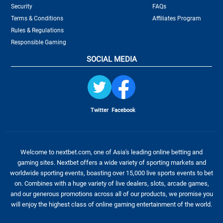
Security
FAQs
Terms & Conditions
Affiliates Program
Rules & Regulations
Responsible Gaming
SOCIAL MEDIA
Twitter
Facebook
Welcome to nextbet.com, one of Asia's leading online betting and
gaming sites. Nextbet offers a wide variety of sporting markets and
worldwide sporting events, boasting over 15,000 live sports events to bet
on. Combines with a huge variety of live dealers, slots, arcade games,
and our generous promotions across all of our products, we promise you
will enjoy the highest class of online gaming entertainment of the world.