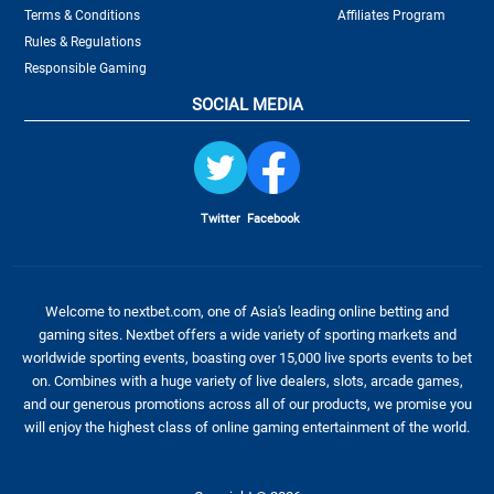
Terms & Conditions
Affiliates Program
Rules & Regulations
Responsible Gaming
SOCIAL MEDIA
Twitter
Facebook
Welcome to nextbet.com, one of Asia's leading online betting and
gaming sites. Nextbet offers a wide variety of sporting markets and
worldwide sporting events, boasting over 15,000 live sports events to bet
on. Combines with a huge variety of live dealers, slots, arcade games,
and our generous promotions across all of our products, we promise you
will enjoy the highest class of online gaming entertainment of the world.