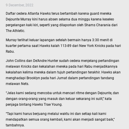
9 December, 2022
Daftar cedera Atlanta Hawks terus bertambah karena guard mereka
Dejounte Murray kini harus absen selama dua minggu karena keseleo
pergelangan kaki kiri, seperti yang dilaporkan oleh Shams Charania dari
The Athletic.
Murray terlihat keluar lapangan setelah bermain hanya 3:30 menit di
kuarter pertama saat Hawks kalah 113-89 dari New York Knicks pada hari
Rabu.
John Collins dan De’Andre Hunter sudah cedera menjelang pertandingan
melawan Knicks dan kekalahan mereka pada hari Rabu menjadikannya
kekalahan kelima mereka dalam tujuh pertandingan terakhir. Hawks akan
menghadapi Brooklyn pada hari Jumat dalam pertandingan tandang
melawan Nets.
“Jelas kami sedang mencoba untuk mencari ritme dengan Dejounte, dan
dengan orang-orang yang masuk dan keluar sekarang ini sulit,” kata
penjaga bintang Hawks Trae Young.
“Tapi kami harus berjuang melalui waktu ini dan setiap kali kami
mendapatkan semua orang kembali, kami akan menjadi sangat baik,”
tambahnya.