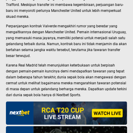
Trafford. Meskipun transfer ini membawa kegembiraan, perjuangan baru-
baru ini menyoroti perlunya Manchester United untuk lebih memperkuat
skuad mereka.
Perpanjangan kontrak Valverde mengakhiri rumor yang beredar yang
mengaitkannya dengan Manchester United. Pemain internasional Uruguay,
yang memasuki masa jayanya, memiliki potensi untuk menjadi salah satu
gelandang terbaik dunia. Namun, kontrak baru ini tidak menjamin dia akan
bertahan selama jangka waktu tersebut, terutama jika tawaran transfer
besar terwujud.
Karena Real Madrid telah menunjukkan keterbukaan untuk berpisah
dengan pemain-pemain kuncinya demi mendapatkan tawaran yang tepat
dalam beberapa tahun terakhir, dunia sepak bola akan mengawasi dengan
cermat untuk melihat bagaimana mereka mengarahkan tawaran potensial
di masa depan untuk gelandang berharga mereka. Dapatkan update terkini
dari dunia sepak bola hanya di Nextbet Sports.