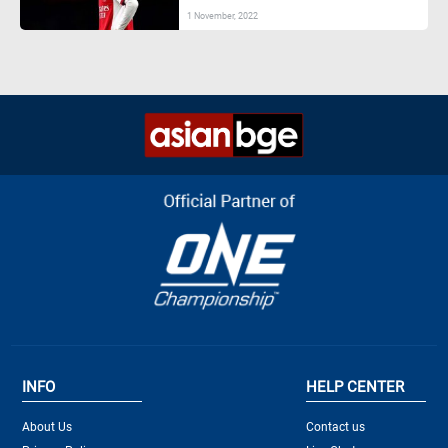
1 November, 2022
INFO
HELP CENTER
About Us
Contact us