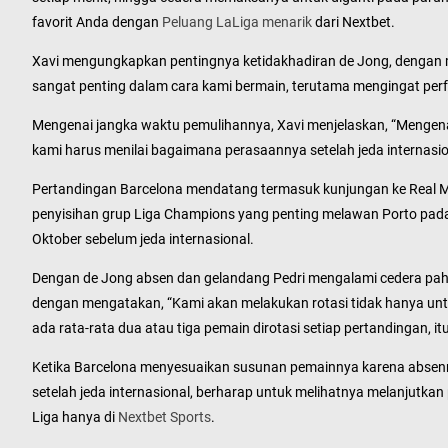
favorit Anda dengan
Peluang LaLiga menarik
dari Nextbet.
Xavi mengungkapkan pentingnya ketidakhadiran de Jong, dengan me
sangat penting dalam cara kami bermain, terutama mengingat perfo
Mengenai jangka waktu pemulihannya, Xavi menjelaskan, “Mengenai 
kami harus menilai bagaimana perasaannya setelah jeda internasion
Pertandingan Barcelona mendatang termasuk kunjungan ke Real Ma
penyisihan grup Liga Champions yang penting melawan Porto pada
Oktober sebelum jeda internasional.
Dengan de Jong absen dan gelandang Pedri mengalami cedera pah
dengan mengatakan, “Kami akan melakukan rotasi tidak hanya untu
ada rata-rata dua atau tiga pemain dirotasi setiap pertandingan
Ketika Barcelona menyesuaikan susunan pemainnya karena absen
setelah jeda internasional, berharap untuk melihatnya melanjutkan
Liga hanya di
Nextbet Sports
.