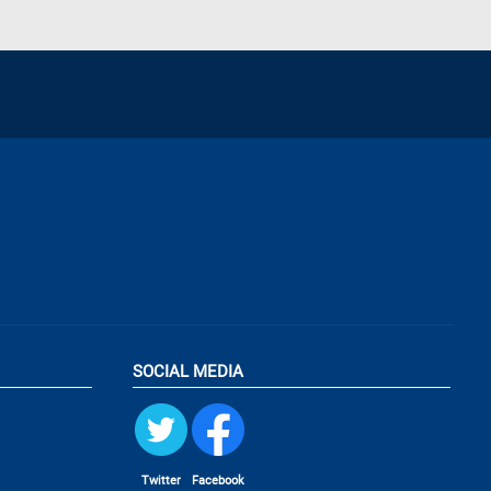
SOCIAL MEDIA
Twitter
Facebook