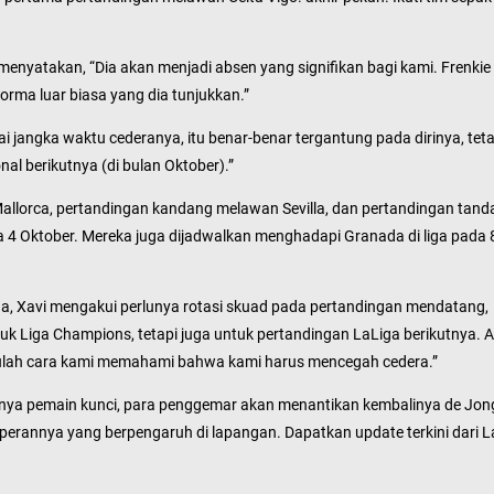
nyatakan, “Dia akan menjadi absen yang signifikan bagi kami. Frenkie
rma luar biasa yang dia tunjukkan.”
jangka waktu cederanya, itu benar-benar tergantung pada dirinya, teta
al berikutnya (di bulan Oktober).”
llorca, pertandingan kandang melawan Sevilla, dan pertandingan tand
 4 Oktober. Mereka juga dijadwalkan menghadapi Granada di liga pada 
a, Xavi mengakui perlunya rotasi skuad pada pertandingan mendatang,
k Liga Champions, tetapi juga untuk pertandingan LaLiga berikutnya. 
, itulah cara kami memahami bahwa kami harus mencegah cedera.”
nya pemain kunci, para penggemar akan menantikan kembalinya de Jon
 perannya yang berpengaruh di lapangan. Dapatkan update terkini dari L