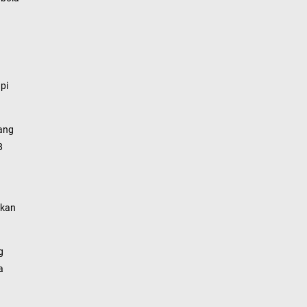
pi
ang
8
Akan
g
a