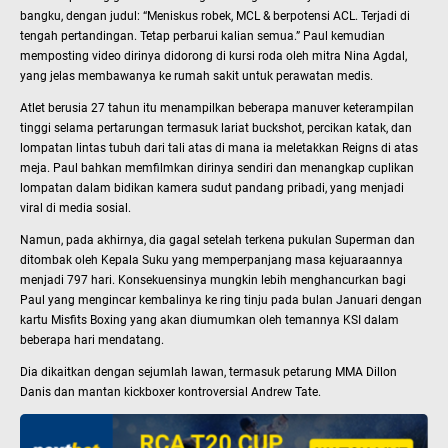
bangku, dengan judul: “Meniskus robek, MCL & berpotensi ACL. Terjadi di
tengah pertandingan. Tetap perbarui kalian semua.” Paul kemudian
memposting video dirinya didorong di kursi roda oleh mitra Nina Agdal,
yang jelas membawanya ke rumah sakit untuk perawatan medis.
Atlet berusia 27 tahun itu menampilkan beberapa manuver keterampilan
tinggi selama pertarungan termasuk lariat buckshot, percikan katak, dan
lompatan lintas tubuh dari tali atas di mana ia meletakkan Reigns di atas
meja. Paul bahkan memfilmkan dirinya sendiri dan menangkap cuplikan
lompatan dalam bidikan kamera sudut pandang pribadi, yang menjadi
viral di media sosial.
Namun, pada akhirnya, dia gagal setelah terkena pukulan Superman dan
ditombak oleh Kepala Suku yang memperpanjang masa kejuaraannya
menjadi 797 hari. Konsekuensinya mungkin lebih menghancurkan bagi
Paul yang mengincar kembalinya ke ring tinju pada bulan Januari dengan
kartu Misfits Boxing yang akan diumumkan oleh temannya KSI dalam
beberapa hari mendatang.
Dia dikaitkan dengan sejumlah lawan, termasuk petarung MMA Dillon
Danis dan mantan kickboxer kontroversial Andrew Tate.