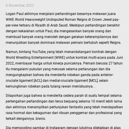
8 November, 2022
Logan Paul akhirnya menjalani pertandingan besarnya melawan juara
WWE World Heavyweight Undisputed Roman Reigns di Crown Jewel pay-
per-view terbaru di Riyadh di Arab Saudi. Meskipun pertandingan berakhir
dengan kekalahan untuk Paul, dia mengesankan banyak orang dan
membuat banyak orang menoleh dengan gerakan keterampilannya dan
menunjukkan banyak dominasi melawan pemain bertubuh seperti Reigns.
Namun, bintang YouTube, yang telah menandatangani kontrak dengan
World Wrestling Entertainment (WWE) untuk kontrak multi-acara pada Juni
2022, membayar harga untuk kinerja puncaknya. Pemain berusia 27 tahun
itu mengalami pukulan yang merusak selama pertarungan dan dia
mengungkapkan bahwa dia menderita robekan ganda pada anterior-
cruciate ligament [ACL] dan medial-cruciate ligament [MCL], selain
kemungkinan robekan pada tulang rawan meniskusnya. .
Dilaporkan juga bahwa ia menderita cedera parah di suatu tempat selama
pertengahan pertandingan dan terus berjuang selama 10 menit lebih lama
dan akhirnya menampilkan pertunjukan fantastis yang telah mendapatkan
rasa hormat dan kekaguman dari ribuan penggemar dan profesional yang
terkait dengannya. bisnis.
Dia memposting gambar di Instagram dengan lututnya diletakkan di atas