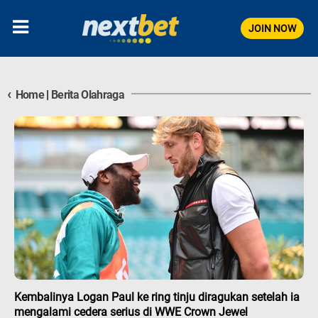
JOIN NOW
‹
Home
|
Berita Olahraga
Kembalinya Logan Paul ke ring tinju diragukan setelah ia
mengalami cedera serius di WWE Crown Jewel