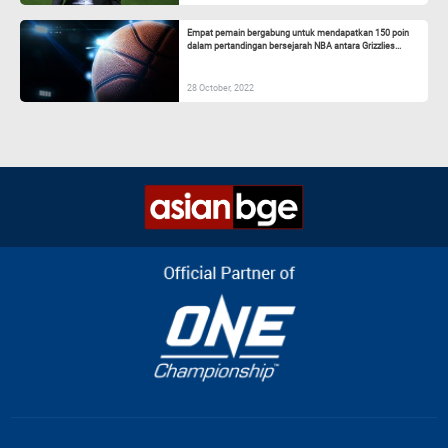
Empat pemain bergabung untuk mendapatkan 150 poin
dalam pertandingan bersejarah NBA antara Grizzlies...
28 October, 2022