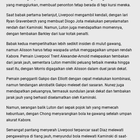
yang menggiurkan, membuat penonton tetap berada di tepi kursi mereka.
Saat babak pertama berlanjut, Liverpool mengambil kendali, dengan lari
Ryan Gravenberch yang membuat Diogo Jota melakukan penyelamatan
rendah dari Kaminski. Namun, Luton juga mendapatkan momennya,
dengan tembakan Barkley dari luar kotak penalti.
Babak kedua memperlihatkan lebih sedikit insiden di mulut gawang,
namun Alisson harus tetap waspada untuk menggagalkan umpan rendah
Kabore. Pemain Liverpool Trent Alexander-Arnold melepaskan tembakan
dari jarak jauh, sementara Luton memiliki peluang terbaik mereka hingga
saat itu, dengan Morris digagalkan oleh Alisson dalam duel jarak dekat.
Pemain pengganti Gakpo dan Elliott dengan cepat melakukan kombinasi,
namun tendangan akrobatik Gakpo meleset dari sasaran. Nunez juga
mendapatkan peluangnya, termasuk sundulan jarak dekat dan tembakan
jarak jauh yang berhasil diselamatkan oleh Kaminski.
Namun, serangan balik Luton dari sepak pojok lah yang memecah
kebuntuan, dengan Chong menyarangkan bola ke gawang setelah umpan
akurat Kabore.
Semangat pantang menyerah Liverpool terpancar saat Diaz melewati
pengawalnya di tiang jauh, menyundul bola melewati Kaminski di saat-