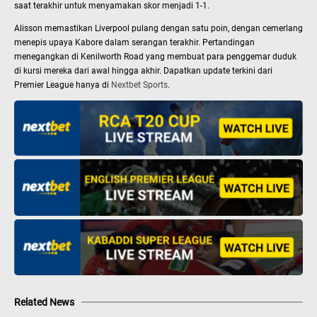
saat terakhir untuk menyamakan skor menjadi 1-1.
Alisson memastikan Liverpool pulang dengan satu poin, dengan cemerlang
menepis upaya Kabore dalam serangan terakhir. Pertandingan
menegangkan di Kenilworth Road yang membuat para penggemar duduk
di kursi mereka dari awal hingga akhir. Dapatkan update terkini dari
Premier League hanya di
Nextbet Sports
.
Related News