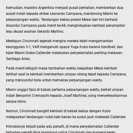
Kemudian, maestro Argentina menjadi pusat perhatian, memberikan dua
assist indah kepada striker Leonardo Campana, mendorong Miami ke
perpanjangan waktu. Tendangan bebas presisi Messi dari kiri berhasil
disundul Campana pada menit ke-68, menghidupkan kembali penampilan
lesu skuad asuhan Gerardo Martino.
Meskipun Cincinnati sejenak mengira mereka telah mengamankan
keunggulan 3-1, VAR menganulir upaya Yuga Kubo karena handball, dan
kiper Miami Drake Callender melakukan penyelamatan penting melawan
Santiago Arias.
Pada menit ketujuh masa tambahan waktu, keajaiban Messi kembali
terlihat saat ia kembali memberikan umpan silang tepat kepada Campana,
yang menyundul bola untuk memaksa perpanjangan waktu.
Miami unggul tipis di babak pertama perpanjangan waktu, berkat umpan
indah Benjamin Cremaschi kepada Josef Martinez, yang menyelesaikannya
secara klinis.
Namun, Cincinnati bangkit kembali di babak kedua dengan Kubo
melepaskan tendangan rudal kaki kanan ke sudut jauh melewati Callender.
Klimaksnya terjadi pada adu penalti, di mana penyelamatan Callender
terhadap penalti Nick Hagglund untuk Cincinnati dan konversi keren