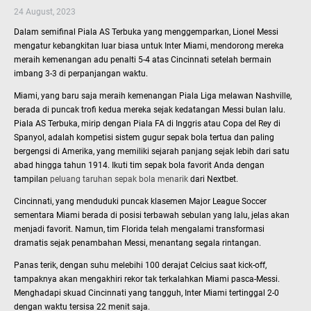
24 August, 2023
Dalam semifinal Piala AS Terbuka yang menggemparkan, Lionel Messi
mengatur kebangkitan luar biasa untuk Inter Miami, mendorong mereka
meraih kemenangan adu penalti 5-4 atas Cincinnati setelah bermain
imbang 3-3 di perpanjangan waktu.
Miami, yang baru saja meraih kemenangan Piala Liga melawan Nashville,
berada di puncak trofi kedua mereka sejak kedatangan Messi bulan lalu.
Piala AS Terbuka, mirip dengan Piala FA di Inggris atau Copa del Rey di
Spanyol, adalah kompetisi sistem gugur sepak bola tertua dan paling
bergengsi di Amerika, yang memiliki sejarah panjang sejak lebih dari satu
abad hingga tahun 1914. Ikuti tim sepak bola favorit Anda dengan
tampilan
peluang taruhan sepak bola menarik
dari Nextbet.
Cincinnati, yang menduduki puncak klasemen Major League Soccer
sementara Miami berada di posisi terbawah sebulan yang lalu, jelas akan
menjadi favorit. Namun, tim Florida telah mengalami transformasi
dramatis sejak penambahan Messi, menantang segala rintangan.
Panas terik, dengan suhu melebihi 100 derajat Celcius saat kick-off,
tampaknya akan mengakhiri rekor tak terkalahkan Miami pasca-Messi.
Menghadapi skuad Cincinnati yang tangguh, Inter Miami tertinggal 2-0
dengan waktu tersisa 22 menit saja.