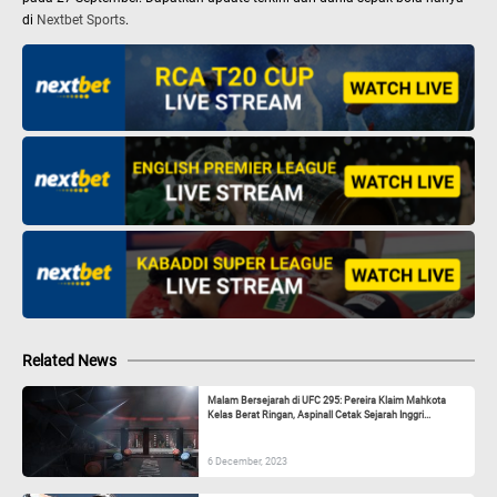
di
Nextbet Sports
.
Related News
Malam Bersejarah di UFC 295: Pereira Klaim Mahkota
Kelas Berat Ringan, Aspinall Cetak Sejarah Inggri...
6 December, 2023