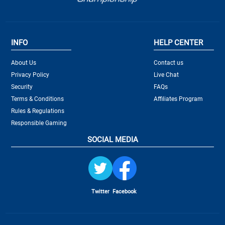
INFO
HELP CENTER
About Us
Contact us
Privacy Policy
Live Chat
Security
FAQs
Terms & Conditions
Affiliates Program
Rules & Regulations
Responsible Gaming
SOCIAL MEDIA
Twitter
Facebook