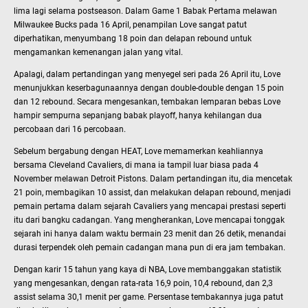
lima lagi selama postseason. Dalam Game 1 Babak Pertama melawan
Milwaukee Bucks pada 16 April, penampilan Love sangat patut
diperhatikan, menyumbang 18 poin dan delapan rebound untuk
mengamankan kemenangan jalan yang vital.
Apalagi, dalam pertandingan yang menyegel seri pada 26 April itu, Love
menunjukkan keserbagunaannya dengan double-double dengan 15 poin
dan 12 rebound. Secara mengesankan, tembakan lemparan bebas Love
hampir sempurna sepanjang babak playoff, hanya kehilangan dua
percobaan dari 16 percobaan.
Sebelum bergabung dengan HEAT, Love memamerkan keahliannya
bersama Cleveland Cavaliers, di mana ia tampil luar biasa pada 4
November melawan Detroit Pistons. Dalam pertandingan itu, dia mencetak
21 poin, membagikan 10 assist, dan melakukan delapan rebound, menjadi
pemain pertama dalam sejarah Cavaliers yang mencapai prestasi seperti
itu dari bangku cadangan. Yang mengherankan, Love mencapai tonggak
sejarah ini hanya dalam waktu bermain 23 menit dan 26 detik, menandai
durasi terpendek oleh pemain cadangan mana pun di era jam tembakan.
Dengan karir 15 tahun yang kaya di NBA, Love membanggakan statistik
yang mengesankan, dengan rata-rata 16,9 poin, 10,4 rebound, dan 2,3
assist selama 30,1 menit per game. Persentase tembakannya juga patut