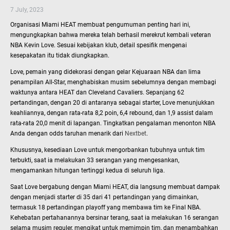
7 July, 2023
Organisasi Miami HEAT membuat pengumuman penting hari ini,
mengungkapkan bahwa mereka telah berhasil merekrut kembali veteran
NBA Kevin Love. Sesuai kebijakan klub, detail spesifik mengenai
kesepakatan itu tidak diungkapkan.
Love, pemain yang didekorasi dengan gelar Kejuaraan NBA dan lima
penampilan All-Star, menghabiskan musim sebelumnya dengan membagi
waktunya antara HEAT dan Cleveland Cavaliers. Sepanjang 62
pertandingan, dengan 20 di antaranya sebagai starter, Love menunjukkan
keahliannya, dengan rata-rata 8,2 poin, 6,4 rebound, dan 1,9 assist dalam
rata-rata 20,0 menit di lapangan. Tingkatkan pengalaman menonton NBA
Anda dengan odds taruhan menarik dari
Nextbet
.
Khususnya, kesediaan Love untuk mengorbankan tubuhnya untuk tim
terbukti, saat ia melakukan 33 serangan yang mengesankan,
mengamankan hitungan tertinggi kedua di seluruh liga.
Saat Love bergabung dengan Miami HEAT, dia langsung membuat dampak
dengan menjadi starter di 35 dari 41 pertandingan yang dimainkan,
termasuk 18 pertandingan playoff yang membawa tim ke Final NBA.
Kehebatan pertahanannya bersinar terang, saat ia melakukan 16 serangan
selama musim reguler, mengikat untuk memimpin tim, dan menambahkan