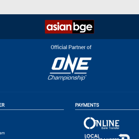
ER
PAYMENTS
ram