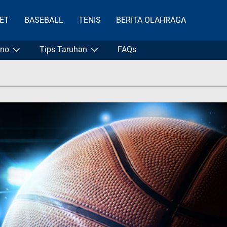
ET
BASEBALL
TENIS
BERITA OLAHRAGA
ino
Tips Taruhan
FAQs