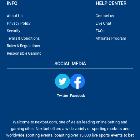
INFO
HELP CENTER
About Us
Contact us
Privacy Policy
Live Chat
Security
FAQs
Terms & Conditions
Affiliates Program
Rules & Regulations
Responsible Gaming
SOCIAL MEDIA
Twitter
Facebook
Welcome to nextbet.com, one of Asia's leading online betting and
gaming sites. Nextbet offers a wide variety of sporting markets and
worldwide sporting events, boasting over 15,000 live sports events to bet