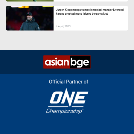
Jurgen Klopp mengaku masih menjadi manajer Liverpool
karena prestasi masa lalunya bersama klub
4 April, 2023