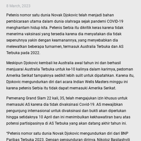
8 March, 2023
Petenis nomor satu dunia Novak Djokovic telah menjadi bahan
pembicaraan utama dalam dunia olahraga sejak pandemi COVID-19
menghantam hidup kita. Petenis Serbia itu dikritik keras karena tidak
menerima vaksinasi yang tersedia karena dia menyatakan dia tidak
sepenuhnya yakin dengan keamanannya, yang menyebabkan dia
melewatkan beberapa turnamen, termasuk Australia Terbuka dan AS
Terbuka pada 2022.
Meskipun Djokovic kembali ke Australia awal tahun ini dan berhasil
menjuarai Australia Terbuka untuk ke-10 kalinya dalam karirnya, pedoman
Amerika Serikat tampaknya sedikit lebih sulit untuk dipatahkan. Karena itu,
Djokovic mengundurkan diri dari acara Indian Wells Masters minggu ini
karena petenis Serbia itu tidak dapat memasuki Amerika Serikat.
Pemenang Grand Slam 22 kali, 35, telah mengajukan izin khusus untuk
memasuki AS karena dia tidak divaksinasi Covid-19. AS mewajibkan
pengunjung internasional untuk divaksinasi dan bukti akan diperlukan
hingga setidaknya 10 April dan ini menimbulkan kekhawatiran baru atas
potensi partisipasinya di AS Terbuka yang akan datang akhir tahun ini.
“Petenis nomor satu dunia Novak Djokovic mengundurkan diri dari BNP
Paribas Terbuka 2023. Dengan pengunduran dirinya, Nikoloz Basilashvili