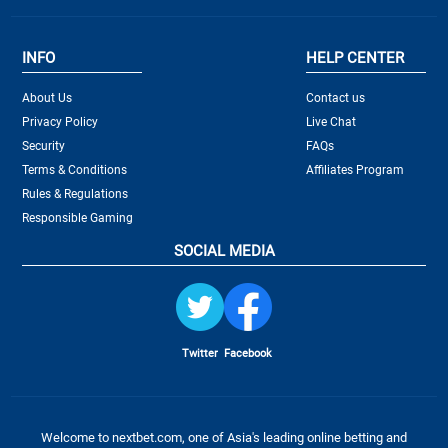
INFO
HELP CENTER
About Us
Contact us
Privacy Policy
Live Chat
Security
FAQs
Terms & Conditions
Affiliates Program
Rules & Regulations
Responsible Gaming
SOCIAL MEDIA
Twitter
Facebook
Welcome to nextbet.com, one of Asia's leading online betting and