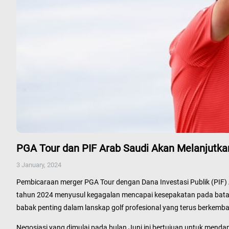
PGA Tour dan PIF Arab Saudi Akan Melanjutk
3 January, 2024
Pembicaraan merger PGA Tour dengan Dana Investasi Publik (PIF) A
tahun 2024 menyusul kegagalan mencapai kesepakatan pada batas
babak penting dalam lanskap golf profesional yang terus berkemb
Negosiasi yang dimulai pada bulan Juni ini bertujuan untuk menda