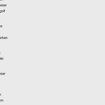
besar
golf
us
arkan
k
iki
esar
n
Cam