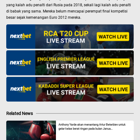
yang kalah adu penalti dari Rusia pada 2018, sekali lagi kalah adu penalti
di babak yang sama. Mereka belum mencapai perempat final kompetisi
besar sejak kemenangan Euro 2012 mereka.
Related News
Anthony Yarde akan menantang Artur Beterbiev untuk
gelar kelas berat ringan pada bulan Janua...