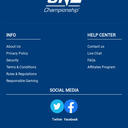
INFO
HELP CENTER
About Us
Contact us
Privacy Policy
Live Chat
Security
FAQs
Terms & Conditions
Affiliates Program
Rules & Regulations
Responsible Gaming
SOCIAL MEDIA
Twitter
Facebook