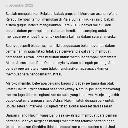
7 December, 2022
Setelah mengalahkan Belgia di babak grup, unit Morrocan asuhan Walid
Reragui kembali tampil memukau di Piala Dunia FIFA, kali ini di babak
sistem gugur. Mereka mengalahkan juara 2010 Spanyol melalui adu
penalti dalam penampilan pertahanan heroik dari samping untuk
mencapai perempat final untuk pertama kalinya dalam sejarah mereka.
Spanyol, seperti biasanya, memiliki penguasaan bola mayoritas dalam
permainan ini juga, tetapi tidak ada penyerang awal yang membuat
perbedaan. Ferran Torres kesulitan untuk membuat dampak, sementara
Marco Asensio dan Dani Olmo menyia-nyiakan setengah peluang. Ada
banyak operan lateral yang tidak menghasilkan apa-apa, akhirnya
membuat para penggemar frustrasi.
Maroko memiliki beberapa peluang bagus di babak pertama dan otak
kreatif Hakim Ziyech terlihat saat breakaway. Namun, peluang menyerang
mereka juga tidak menghasilkan sesuatu yang istimewa. Menjelang akhir
babak pertama, umpan silang Achraf Hakimi jatuh dengan baik untuk
Boufal setelah intervensi Busquets tetapi Boufal meleset dari sasaran.
Umpan silang Hakimi yang luar biasa sekali lagi membuat para pemain
bertahan Spanyol bergegas menuju menit-menit terakhir pertandingan,
tetapi tembakan Cheddira tidak mendapatkan cukup daging saat Unai