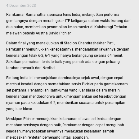
4 December, 2023
Ramkumar Ramanathan, sensasi tenis India, melanjutkan performa
gemilangnya dengan meraih gelar ITF ketiganya dalam waktu kurang dari
dua bulan, memberikan penampilan kelas master di Kalaburagi Terbuka
melawan petenis Austria David Pichler.
Dalam final yang menakjubkan di Stadion Chandrashekhar Patil,
Ramkumar menunjukkan kehebatannya, mengalahkan lawannya dengan
kemenangan telak 6-2, 6-1 yang hanya berlangsung selama 64 menit.
Saksikan
permainan tenis terbaik yang pernah ada
dengan peluang
taruhan menarik dari Nextbet.
Bintang India ini menunjukkan dominasinya sejak awal, dengan cepat
merebut kendali dengan mematahkan servis Pichler pada game keenam
set pertama. Penampilan Ramkumar yang luar biasa dalam meraih
kemenangan mendorongnya untuk mengamankan set tersebut dengan
nyaman pada kedudukan 6-2, memberikan suasana untuk penampilan
yang luar biasa.
Meskipun Pichler menunjukkan ketahanan di awal set kedua dengan
menahan servisnya dengan baik, Ramkumar dengan cepat mengubah
keadaan, menyebabkan lawannya melakukan kesalahan sambil
melepaskan rentetan pemenang lintas lapangan.