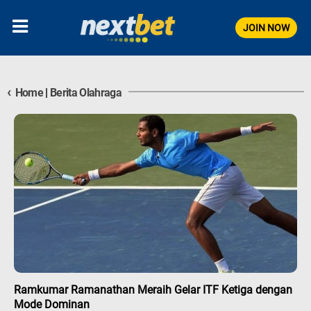
JOIN NOW
‹
Home
|
Berita Olahraga
Ramkumar Ramanathan Meraih Gelar ITF Ketiga dengan
Mode Dominan