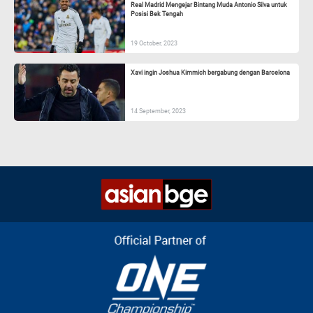
Real Madrid Mengejar Bintang Muda Antonio Silva untuk
Posisi Bek Tengah
19 October, 2023
Xavi ingin Joshua Kimmich bergabung dengan Barcelona
14 September, 2023