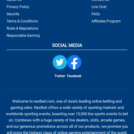
Privacy Policy
Live Chat
Security
FAQs
Terms & Conditions
Affiliates Program
Rules & Regulations
Responsible Gaming
SOCIAL MEDIA
Twitter
Facebook
Welcome to nextbet.com, one of Asia's leading online betting and
gaming sites. Nextbet offers a wide variety of sporting markets and
worldwide sporting events, boasting over 15,000 live sports events to bet
on. Combines with a huge variety of live dealers, slots, arcade games,
and our generous promotions across all of our products, we promise you
will enjoy the highest class of online gaming entertainment of the world.