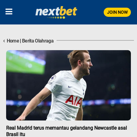
JOIN NOW
‹
Home
|
Berita Olahraga
Real Madrid terus memantau gelandang Newcastle asal
Brasil itu