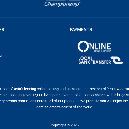
ER
PAYMENTS
ram
one of Asia's leading online betting and gaming sites. Nextbet offers a wide va
nts, boasting over 15,000 live sports events to bet on. Combines with a huge vari
generous promotions across all of our products, we promise you will enjoy the 
gaming entertainment of the world.
Copyright © 2026