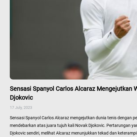
Sensasi Spanyol Carlos Alcaraz Mengejutka
Djokovic
17 July, 2023
Sensasi Spanyol Carlos Alcaraz mengejutkan dunia tenis dengan 
mendebarkan atas juara tujuh kali Novak Djokovic. Pertarungan ya
Djokovic sendiri, melihat Alcaraz menunjukkan tekad dan keterampil