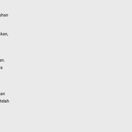
ruhan
akan,
an.
ya
san
telah