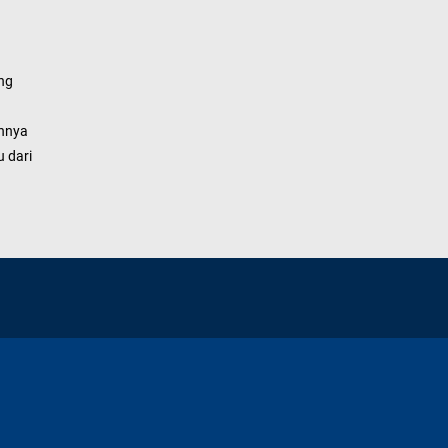
ng
annya
 dari