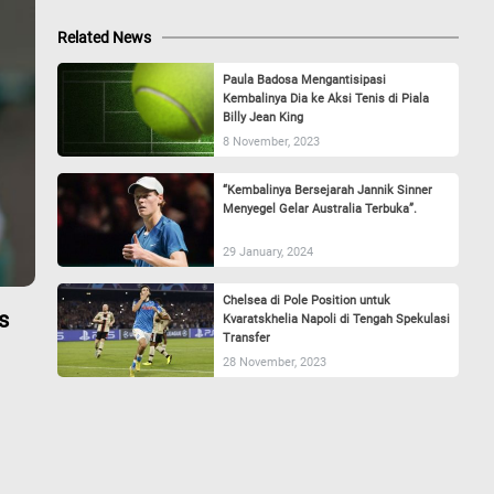
Related News
Paula Badosa Mengantisipasi
Kembalinya Dia ke Aksi Tenis di Piala
Billy Jean King
8 November, 2023
“Kembalinya Bersejarah Jannik Sinner
Menyegel Gelar Australia Terbuka”.
29 January, 2024
Chelsea di Pole Position untuk
s
Kvaratskhelia Napoli di Tengah Spekulasi
Transfer
28 November, 2023
h