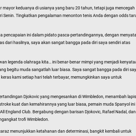
r mayor keduanya di usianya yang baru 20 tahun, tetapi juga mencegah
hari Senin. Tingkatkan pengalaman menonton tenis Anda dengan odds ta
 pencapaian ini dalam pidato pasca-pertandingannya, dengan menyat
as dari hasilnya, saya akan sangat bangga pada diri saya sendiri atas
awan legenda olahraga kita… ini benar-benar mimpi yang menjadi kenyata
yang begitu muda sangatlah luar biasa. Saya sangat bangga pada diri sa
a keras kami setiap hari telah terbayar, memungkinkan saya untuk
ertandingan Djokovic yang mengesankan di Wimbledon, menambah lapi
stroke kuat dan kemahirannya yang luar biasa, pemain muda Spanyol ini 
All England Club. Bergabung dengan barisan Djokovic, Rafael Nadal, dan
ngangkat trofi Wimbledon.
caraz menunjukkan ketahanan dan determinasi, bangkit kembali untuk