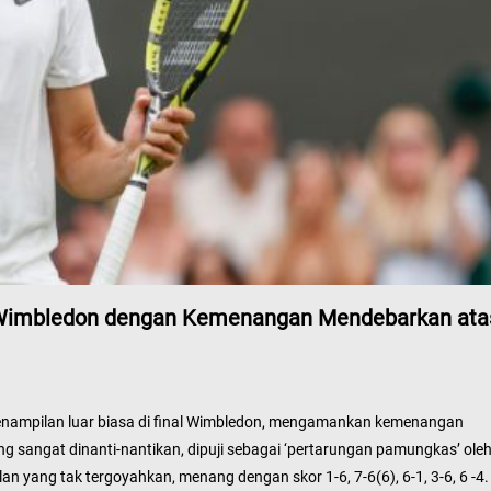
n Wimbledon dengan Kemenangan Mendebarkan ata
penampilan luar biasa di final Wimbledon, mengamankan kemenangan
ng sangat dinanti-nantikan, dipuji sebagai ‘pertarungan pamungkas’ ole
an yang tak tergoyahkan, menang dengan skor 1-6, 7-6(6), 6-1, 3-6, 6 -4.