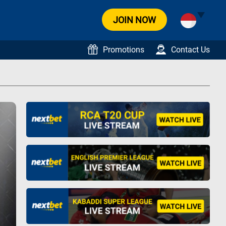
JOIN NOW
Promotions
Contact Us