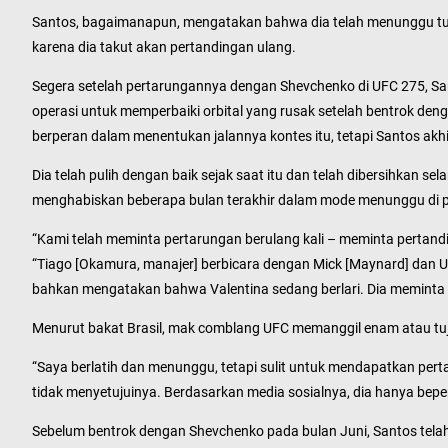
Santos, bagaimanapun, mengatakan bahwa dia telah menunggu tuga
karena dia takut akan pertandingan ulang.
Segera setelah pertarungannya dengan Shevchenko di UFC 275, Sa
operasi untuk memperbaiki orbital yang rusak setelah bentrok de
berperan dalam menentukan jalannya kontes itu, tetapi Santos akh
Dia telah pulih dengan baik sejak saat itu dan telah dibersihkan s
menghabiskan beberapa bulan terakhir dalam mode menunggu di p
“Kami telah meminta pertarungan berulang kali – meminta pertan
“Tiago [Okamura, manajer] berbicara dengan Mick [Maynard] dan U
bahkan mengatakan bahwa Valentina sedang berlari. Dia meminta m
Menurut bakat Brasil, mak comblang UFC memanggil enam atau tuj
“Saya berlatih dan menunggu, tetapi sulit untuk mendapatkan pert
tidak menyetujuinya. Berdasarkan media sosialnya, dia hanya bepe
Sebelum bentrok dengan Shevchenko pada bulan Juni, Santos tel