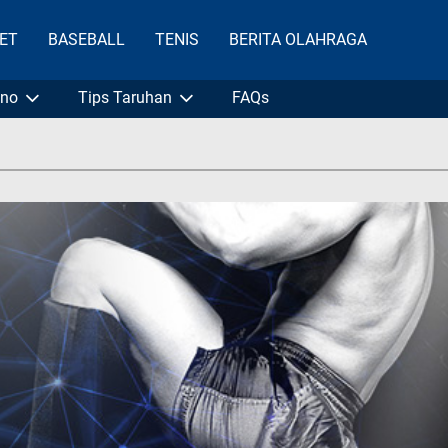
ET
BASEBALL
TENIS
BERITA OLAHRAGA
ino
Tips Taruhan
FAQs