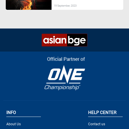
19 September, 2023
INFO
HELP CENTER
About Us
Contact us