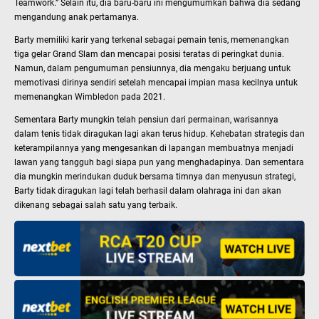
Teamwork.” Selain itu, dia baru-baru ini mengumumkan bahwa dia sedang
mengandung anak pertamanya.
Barty memiliki karir yang terkenal sebagai pemain tenis, memenangkan
tiga gelar Grand Slam dan mencapai posisi teratas di peringkat dunia.
Namun, dalam pengumuman pensiunnya, dia mengaku berjuang untuk
memotivasi dirinya sendiri setelah mencapai impian masa kecilnya untuk
memenangkan Wimbledon pada 2021.
Sementara Barty mungkin telah pensiun dari permainan, warisannya
dalam tenis tidak diragukan lagi akan terus hidup. Kehebatan strategis dan
keterampilannya yang mengesankan di lapangan membuatnya menjadi
lawan yang tangguh bagi siapa pun yang menghadapinya. Dan sementara
dia mungkin merindukan duduk bersama timnya dan menyusun strategi,
Barty tidak diragukan lagi telah berhasil dalam olahraga ini dan akan
dikenang sebagai salah satu yang terbaik.