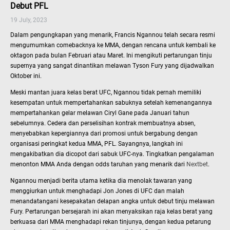
Debut PFL
19 July, 2023
Dalam pengungkapan yang menarik, Francis Ngannou telah secara resmi
mengumumkan comebacknya ke MMA, dengan rencana untuk kembali ke
oktagon pada bulan Februari atau Maret. Ini mengikuti pertarungan tinju
supernya yang sangat dinantikan melawan Tyson Fury yang dijadwalkan
Oktober ini.
Meski mantan juara kelas berat UFC, Ngannou tidak pernah memiliki
kesempatan untuk mempertahankan sabuknya setelah kemenangannya
mempertahankan gelar melawan Ciryl Gane pada Januari tahun
sebelumnya. Cedera dan perselisihan kontrak membuatnya absen,
menyebabkan kepergiannya dari promosi untuk bergabung dengan
organisasi peringkat kedua MMA, PFL. Sayangnya, langkah ini
mengakibatkan dia dicopot dari sabuk UFC-nya. Tingkatkan pengalaman
menonton MMA Anda dengan odds taruhan yang menarik dari
Nextbet
.
Ngannou menjadi berita utama ketika dia menolak tawaran yang
menggiurkan untuk menghadapi Jon Jones di UFC dan malah
menandatangani kesepakatan delapan angka untuk debut tinju melawan
Fury. Pertarungan bersejarah ini akan menyaksikan raja kelas berat yang
berkuasa dari MMA menghadapi rekan tinjunya, dengan kedua petarung