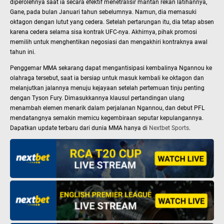
diperolehnya saat ia secara efektif menetralisir mantan rekan latihannya,
Gane, pada bulan Januari tahun sebelumnya. Namun, dia memasuki
oktagon dengan lutut yang cedera. Setelah pertarungan itu, dia tetap absen
karena cedera selama sisa kontrak UFC-nya. Akhirnya, pihak promosi
memilih untuk menghentikan negosiasi dan mengakhiri kontraknya awal
tahun ini.
Penggemar MMA sekarang dapat mengantisipasi kembalinya Ngannou ke
olahraga tersebut, saat ia bersiap untuk masuk kembali ke oktagon dan
melanjutkan jalannya menuju kejayaan setelah pertemuan tinju penting
dengan Tyson Fury. Dimasukkannya klausul pertandingan ulang
menambah elemen menarik dalam perjalanan Ngannou, dan debut PFL
mendatangnya semakin memicu kegembiraan seputar kepulangannya.
Dapatkan update terbaru dari dunia MMA hanya di
Nextbet Sports
.