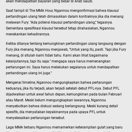
akan mendapatkan bayaran yang besar di Arab Saudi.
Saat tampil di The MMA Hour, Ngannou mengonfirmasi bahwa klausul
pertandingan ulang telah dimasukkan dalam kontraknya jika dia menang
melawan Fury. “Ada potensi klausul pertandingan ulang,” tegasnya.
Sementara spesifikasi klausul tersebut tetap dirahasiakan, Ngannou
menekankan kehadirannya.
Ketika ditanya tentang kemungkinan pertandingan ulang langsung dengan
Fury jika menang, Ngannou menjawab, “Untuk yang itu, pasti. Tapi jika Fury
menang, di situlah kami tidak tahu. Kami akan lihat bagaimana
kelanjutannya, tapi itu saja.” mengapa saya harus memenangkan
pertarungan ini. Saya harus melakukan segalanya untuk mendapatkan
pertandingan ulang ini juga.”
Mengenai timeline, Ngannou mengungkapkan bahwa pertarungan
keduanya, jika itu terjadi, akan terjadi setelah debut PFL-nya. Debut PFL
dijadwalkan untuk awal tahun depan, kemungkinan pada bulan Februari
atau Maret. Meski belum mengungkapkan lawannya, Ngannou
menyebutkan bahwa diskusi sedang berlangsung. Meski kurang detail
spesifik, dia menyatakan keyakinannya pada upaya PFL untuk
menyelesaikan pertarungan tersebut.
Laga MMA terbaru Ngannou memamerkan keterampilan gulat yang baru