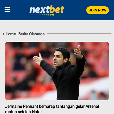
JOIN NOW
‹
Home
|
Berita Olahraga
Jermaine Pennant berharap tantangan gelar Arsenal
runtuh setelah Natal