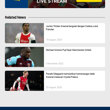
Related News
Jurrien Timber Arsenal bergulat dengan Cedera Lutut
Pukulan
15 August, 2023
Michael Antonio Puji Kiper Manchester United
4 November, 2022
Penalti Odegaard memastikan kemenangan telak
Arsenal melawan Crystal Palace
22 August, 2023