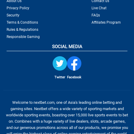
About Us
Contact us
Privacy Policy
Live Chat
Security
FAQs
Terms & Conditions
Affiliates Program
Rules & Regulations
Responsible Gaming
SOCIAL MEDIA
Twitter
Facebook
Welcome to nextbet.com, one of Asia's leading online betting and
gaming sites. Nextbet offers a wide variety of sporting markets and
worldwide sporting events, boasting over 15,000 live sports events to bet
on. Combines with a huge variety of live dealers, slots, arcade games,
and our generous promotions across all of our products, we promise you
will enjoy the highest class of online gaming entertainment of the world.