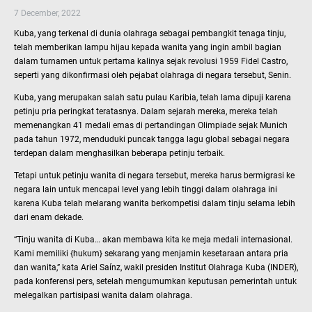
7 December, 2022
Kuba, yang terkenal di dunia olahraga sebagai pembangkit tenaga tinju,
telah memberikan lampu hijau kepada wanita yang ingin ambil bagian
dalam turnamen untuk pertama kalinya sejak revolusi 1959 Fidel Castro,
seperti yang dikonfirmasi oleh pejabat olahraga di negara tersebut, Senin.
Kuba, yang merupakan salah satu pulau Karibia, telah lama dipuji karena
petinju pria peringkat teratasnya. Dalam sejarah mereka, mereka telah
memenangkan 41 medali emas di pertandingan Olimpiade sejak Munich
pada tahun 1972, menduduki puncak tangga lagu global sebagai negara
terdepan dalam menghasilkan beberapa petinju terbaik.
Tetapi untuk petinju wanita di negara tersebut, mereka harus bermigrasi ke
negara lain untuk mencapai level yang lebih tinggi dalam olahraga ini
karena Kuba telah melarang wanita berkompetisi dalam tinju selama lebih
dari enam dekade.
“Tinju wanita di Kuba… akan membawa kita ke meja medali internasional.
Kami memiliki {hukum} sekarang yang menjamin kesetaraan antara pria
dan wanita,” kata Ariel Saínz, wakil presiden Institut Olahraga Kuba (INDER),
pada konferensi pers, setelah mengumumkan keputusan pemerintah untuk
melegalkan partisipasi wanita dalam olahraga.