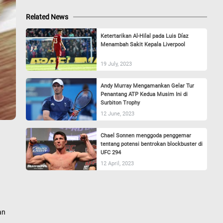
Related News
Ketertarikan Al-Hilal pada Luis Díaz
Menambah Sakit Kepala Liverpool
19 July, 2023
Andy Murray Mengamankan Gelar Tur
Penantang ATP Kedua Musim Ini di
Surbiton Trophy
12 June, 2023
Chael Sonnen menggoda penggemar
tentang potensi bentrokan blockbuster di
UFC 294
12 April, 2023
an