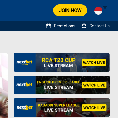
JOIN NOW
Promotions
Contact Us