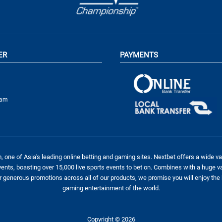
ER
PAYMENTS
ram
one of Asia's leading online betting and gaming sites. Nextbet offers a wide va
nts, boasting over 15,000 live sports events to bet on. Combines with a huge vari
generous promotions across all of our products, we promise you will enjoy the 
gaming entertainment of the world.
Copyright © 2026