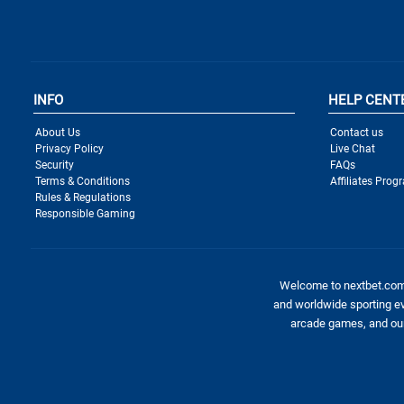
INFO
HELP CENT
About Us
Contact us
Privacy Policy
Live Chat
Security
FAQs
Terms & Conditions
Affiliates Prog
Rules & Regulations
Responsible Gaming
Welcome to nextbet.com, 
and worldwide sporting eve
arcade games, and our 