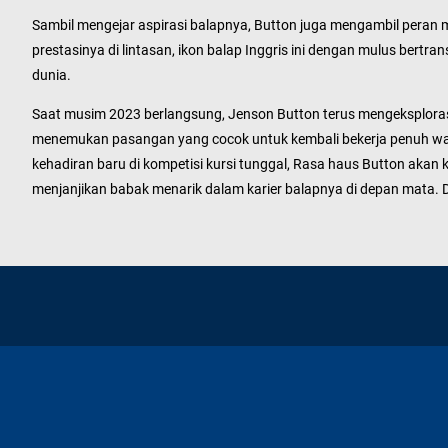
Sambil mengejar aspirasi balapnya, Button juga mengambil peran m
prestasinya di lintasan, ikon balap Inggris ini dengan mulus bert
dunia.
Saat musim 2023 berlangsung, Jenson Button terus mengeksploras
menemukan pasangan yang cocok untuk kembali bekerja penuh wak
kehadiran baru di kompetisi kursi tunggal, Rasa haus Button akan
menjanjikan babak menarik dalam karier balapnya di depan mata. 