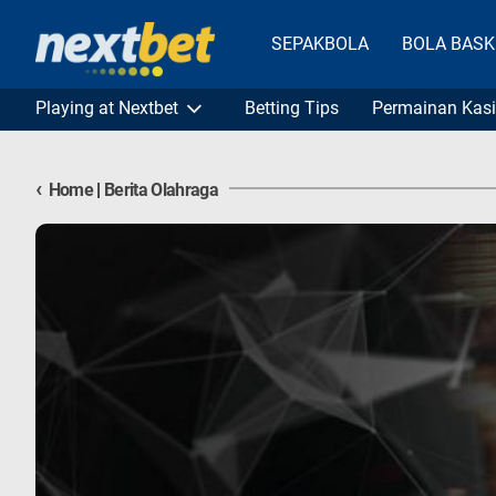
SEPAKBOLA
BOLA BASK
Playing at Nextbet
Betting Tips
Permainan Kas
‹
Home
|
Berita Olahraga