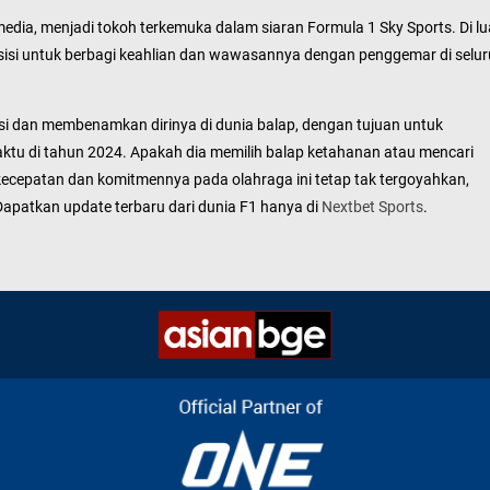
edia, menjadi tokoh terkemuka dalam siaran Formula 1 Sky Sports. Di lu
ransisi untuk berbagi keahlian dan wawasannya dengan penggemar di selu
i dan membenamkan dirinya di dunia balap, dengan tujuan untuk
tu di tahun 2024. Apakah dia memilih balap ketahanan atau mencari
 kecepatan dan komitmennya pada olahraga ini tetap tak tergoyahkan,
Dapatkan update terbaru dari dunia F1 hanya di
Nextbet Sports
.